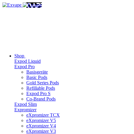
Shop
Expod Liquid
Expod Pro
Basisgeräte
Basic Pods
Gold Series Pods
Refillable Pods
Expod Pro S
Co-Brand Pods
Expod Slim
Expromizer
eXpromizer TCX
eXpromizer V5
eXpromizer V4
eXpromizer V3