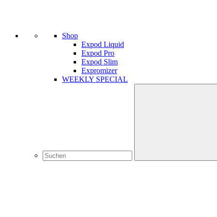
Shop
Expod Liquid
Expod Pro
Expod Slim
Expromizer
WEEKLY SPECIAL