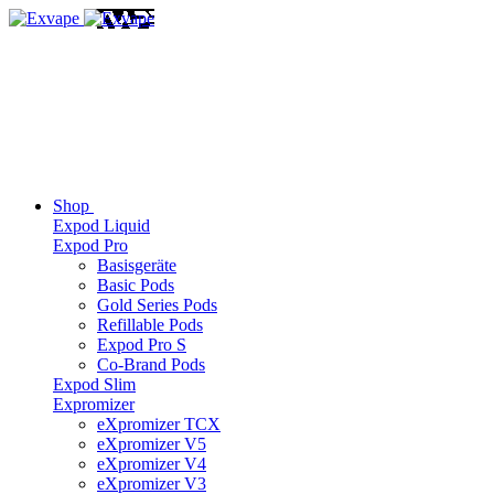
Shop
Expod Liquid
Expod Pro
Basisgeräte
Basic Pods
Gold Series Pods
Refillable Pods
Expod Pro S
Co-Brand Pods
Expod Slim
Expromizer
eXpromizer TCX
eXpromizer V5
eXpromizer V4
eXpromizer V3