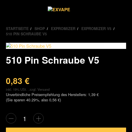
Alle
Kategorien
STARTSEITE
SHOP
EXPROMIZER
EXPROMIZER V5
510 PIN SCHRAUBE V5
510 Pin Schraube V5
0,83 €
inkl. 19% USt. , zzgl.
Versand
Unverbindliche Preisempfehlung des Herstellers
:
1,39 €
(Sie sparen
40.29%
, also
0,56 €
)
Vergleichsl
Fra