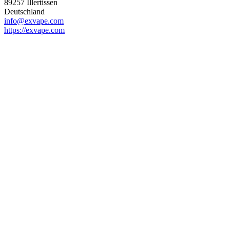
89257 Illertissen
Deutschland
info@exvape.com
https://exvape.com