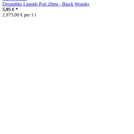
Dreamlike Liquids Pod 20mg - Black Wonder
5,95 €
*
2.975,00 € per 1 l