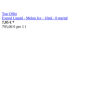
Top Offer
Expod Liquid - Melon Ice - 10ml - 0 mg/ml
7,95 €
*
795,00 € per 1 l