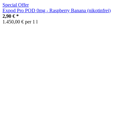
Special Offer
Expod Pro POD 0mg - Raspberry Banana (nikotinfrei)
2,90 €
*
1.450,00 € per 1 l