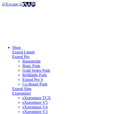
Shop
Expod Liquid
Expod Pro
Basisgeräte
Basic Pods
Gold Series Pods
Refillable Pods
Expod Pro S
Co-Brand Pods
Expod Slim
Expromizer
eXpromizer TCX
eXpromizer V5
eXpromizer V4
eXpromizer V3