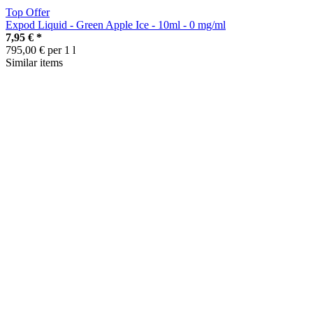
Top Offer
Expod Liquid - Green Apple Ice - 10ml - 0 mg/ml
7,95 €
*
795,00 € per 1 l
Similar items