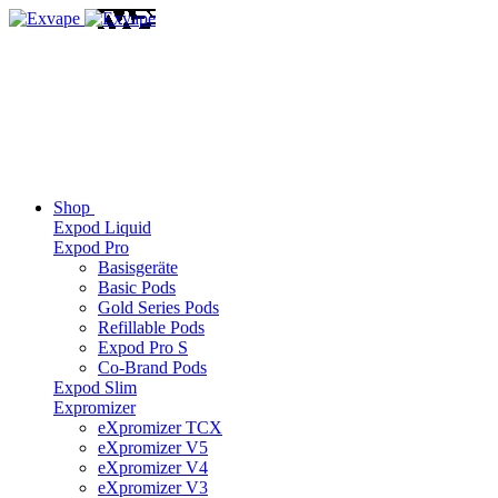
Shop
Expod Liquid
Expod Pro
Basisgeräte
Basic Pods
Gold Series Pods
Refillable Pods
Expod Pro S
Co-Brand Pods
Expod Slim
Expromizer
eXpromizer TCX
eXpromizer V5
eXpromizer V4
eXpromizer V3