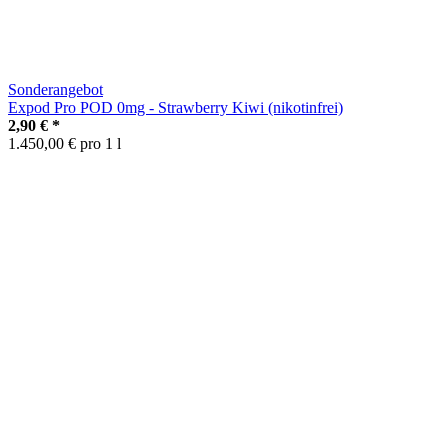
Sonderangebot
Expod Pro POD 0mg - Strawberry Kiwi (nikotinfrei)
2,90 €
*
1.450,00 € pro 1 l