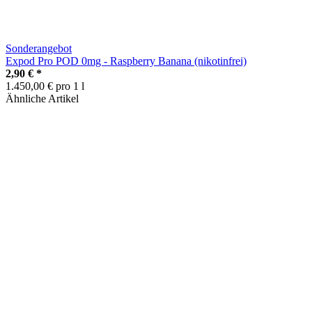
Sonderangebot
Expod Pro POD 0mg - Raspberry Banana (nikotinfrei)
2,90 €
*
1.450,00 € pro 1 l
Ähnliche Artikel