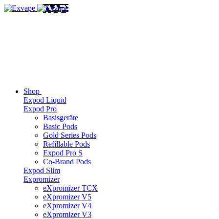
Shop
Expod Liquid
Expod Pro
Basisgeräte
Basic Pods
Gold Series Pods
Refillable Pods
Expod Pro S
Co-Brand Pods
Expod Slim
Expromizer
eXpromizer TCX
eXpromizer V5
eXpromizer V4
eXpromizer V3