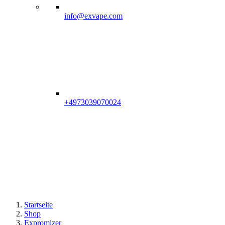
info@exvape.com
+4973039070024
Startseite
Shop
Expromizer