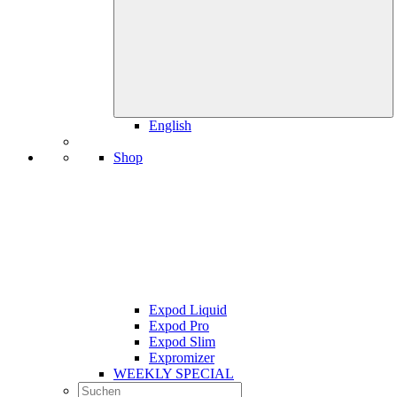
English
Shop
Expod Liquid
Expod Pro
Expod Slim
Expromizer
WEEKLY SPECIAL