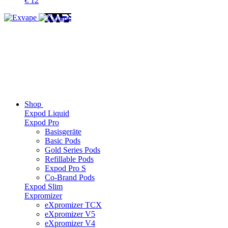
€
12
Shop
Expod Liquid
Expod Pro
Basisgeräte
Basic Pods
Gold Series Pods
Refillable Pods
Expod Pro S
Co-Brand Pods
Expod Slim
Expromizer
eXpromizer TCX
eXpromizer V5
eXpromizer V4