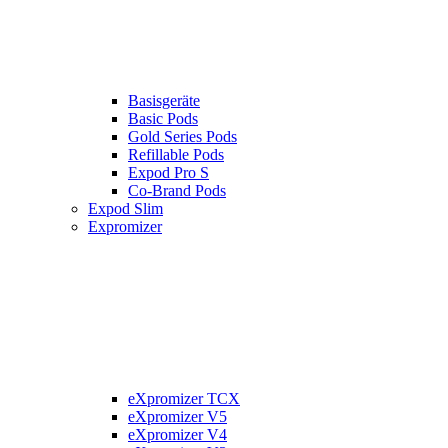
Basisgeräte
Basic Pods
Gold Series Pods
Refillable Pods
Expod Pro S
Co-Brand Pods
Expod Slim
Expromizer
eXpromizer TCX
eXpromizer V5
eXpromizer V4