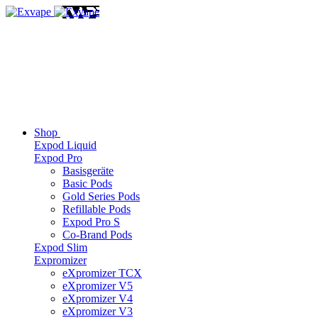
Shop
Expod Liquid
Expod Pro
Basisgeräte
Basic Pods
Gold Series Pods
Refillable Pods
Expod Pro S
Co-Brand Pods
Expod Slim
Expromizer
eXpromizer TCX
eXpromizer V5
eXpromizer V4
eXpromizer V3