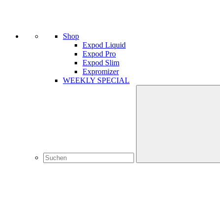
Shop
Expod Liquid
Expod Pro
Expod Slim
Expromizer
WEEKLY SPECIAL