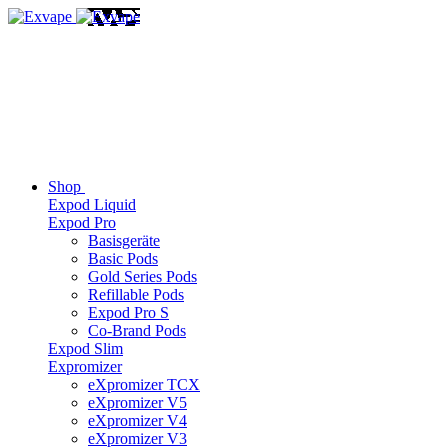
Shop
Expod Liquid
Expod Pro
Basisgeräte
Basic Pods
Gold Series Pods
Refillable Pods
Expod Pro S
Co-Brand Pods
Expod Slim
Expromizer
eXpromizer TCX
eXpromizer V5
eXpromizer V4
eXpromizer V3