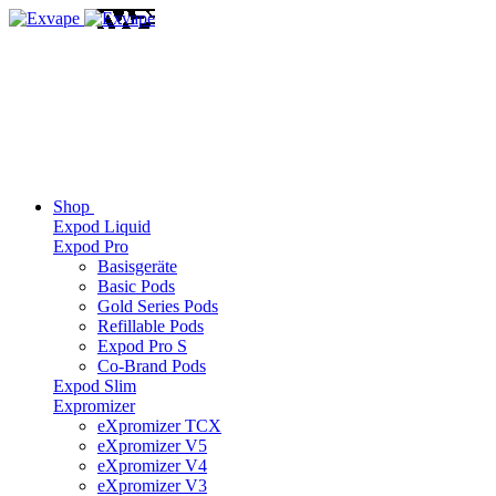
Shop
Expod Liquid
Expod Pro
Basisgeräte
Basic Pods
Gold Series Pods
Refillable Pods
Expod Pro S
Co-Brand Pods
Expod Slim
Expromizer
eXpromizer TCX
eXpromizer V5
eXpromizer V4
eXpromizer V3