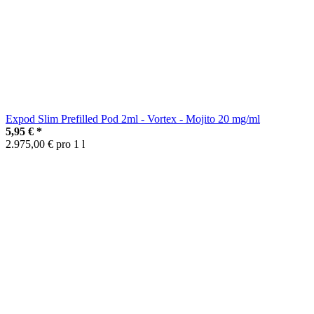
Expod Slim Prefilled Pod 2ml - Vortex - Mojito 20 mg/ml
5,95 €
*
2.975,00 € pro 1 l