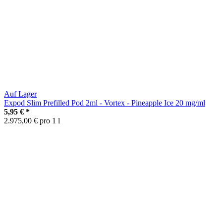
Auf Lager
Expod Slim Prefilled Pod 2ml - Vortex - Pineapple Ice 20 mg/ml
5,95 €
*
2.975,00 € pro 1 l