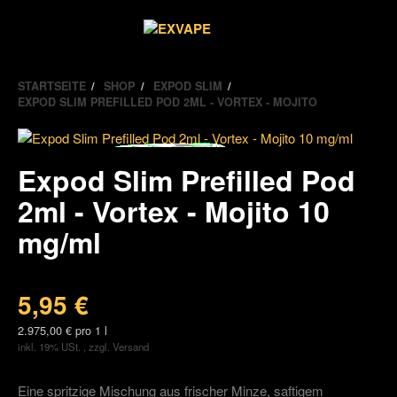
Alle
Kategorien
STARTSEITE
SHOP
EXPOD SLIM
EXPOD SLIM PREFILLED POD 2ML - VORTEX - MOJITO
Expod Slim Prefilled Pod
2ml - Vortex - Mojito 10
mg/ml
5,95 €
2.975,00 € pro 1 l
inkl. 19% USt. , zzgl.
Versand
Eine spritzige Mischung aus frischer Minze, saftigem