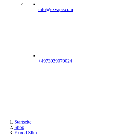
info@exvape.com
+4973039070024
Startseite
Shop
Expod Slim