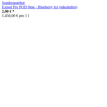
Sonderangebot
Expod Pro POD 0mg - Blueberry Ice (nikotinfrei)
2,90 €
*
1.450,00 € pro 1 l