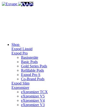
Shop
Expod Liquid
Expod Pro
Basisgeräte
Basic Pods
Gold Series Pods
Refillable Pods
Expod Pro S
Co-Brand Pods
Expod Slim
Expromizer
eXpromizer TCX
eXpromizer V5
eXpromizer V4
eXpromizer V3