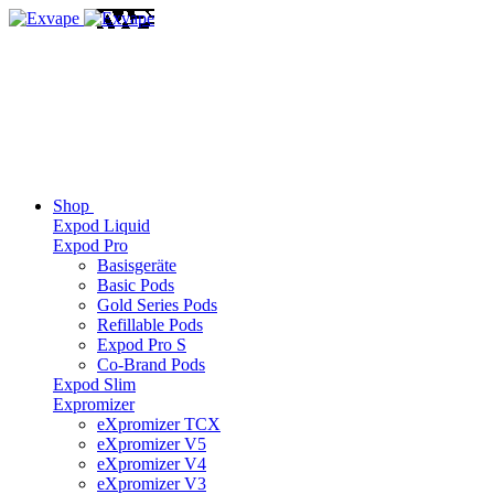
Shop
Expod Liquid
Expod Pro
Basisgeräte
Basic Pods
Gold Series Pods
Refillable Pods
Expod Pro S
Co-Brand Pods
Expod Slim
Expromizer
eXpromizer TCX
eXpromizer V5
eXpromizer V4
eXpromizer V3