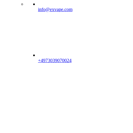
info@exvape.com
+4973039070024