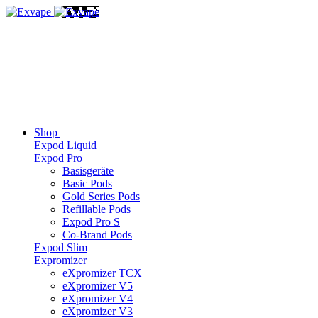
Shop
Expod Liquid
Expod Pro
Basisgeräte
Basic Pods
Gold Series Pods
Refillable Pods
Expod Pro S
Co-Brand Pods
Expod Slim
Expromizer
eXpromizer TCX
eXpromizer V5
eXpromizer V4
eXpromizer V3