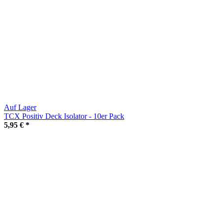
Auf Lager
TCX Positiv Deck Isolator - 10er Pack
5,95 €
*