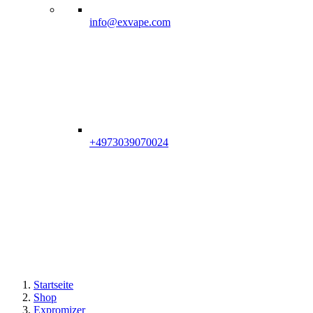
info@exvape.com
+4973039070024
Startseite
Shop
Expromizer