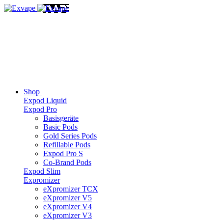
Shop
Expod Liquid
Expod Pro
Basisgeräte
Basic Pods
Gold Series Pods
Refillable Pods
Expod Pro S
Co-Brand Pods
Expod Slim
Expromizer
eXpromizer TCX
eXpromizer V5
eXpromizer V4
eXpromizer V3