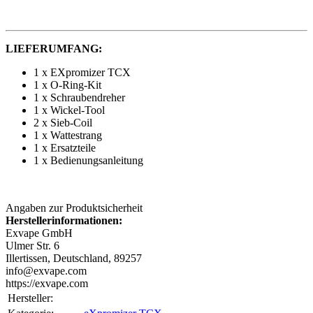
LIEFERUMFANG:
1 x EXpromizer TCX
1 x O-Ring-Kit
1 x Schraubendreher
1 x Wickel-Tool
2 x Sieb-Coil
1 x Wattestrang
1 x Ersatzteile
1 x Bedienungsanleitung
Angaben zur Produktsicherheit
Herstellerinformationen:
Exvape GmbH
Ulmer Str. 6
Illertissen, Deutschland, 89257
info@exvape.com
https://exvape.com
Hersteller: