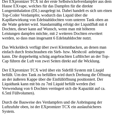
Der EXpromizer TCX ist der erste Selbstwickelverdampfer aus dem
Hause EXvape, welches für das Dampfen für die direkte
Lungeninhalation (DL) ausgelegt ist. Dabei handelt es sich um einen
Top-Coiler Verdampfer, wodurch das Liquid über die
Kapillarwirkung von Edelstahldochten vom unteren Tank oben an
die Watte geleitet wird. Standarmäßig erfolgt der Liquidfluß mit 4
Dochten, dieser kann auf Wunsch, wenn man mit höheren
Leistungen dampfen möchte, mit 2 weiteren Dochten erweitert
werden, so dass man insgesamt 6 Edelstahldochte nutzt.
Das Wickeldeck verfügt über zwei Klemmbacken, an denen man
einfach durch festschrauben ein Sieb- bzw. Meshcoil anbringen
kann. Die doppelseitig schräg angebrachten Luftlöcher an der Top-
Cap führen die Luft von zwei Seiten direkt auf die Wicklung.
Der EXpromizer TCX wird über ein Sidefill System mit Liuqid
befüllt. Um den Tank zu befülllen wird durch Drehung die Öffnung
an der äußeren Kappe über die Einfüllöffnung positioniert. Der
Liquidtank kann mit bis zu 7ml Liquid befüllt werden (bei
Verwendung von 6 Dochten verringert sich die Kapazität auf ca.
6.5ml Füllvolumen).
Durch die Bauweise des Verdampfers und die Anbringung der
Luftzufuhr oben, ist der EXpromizer TCX ein auslaufsicheres
System.