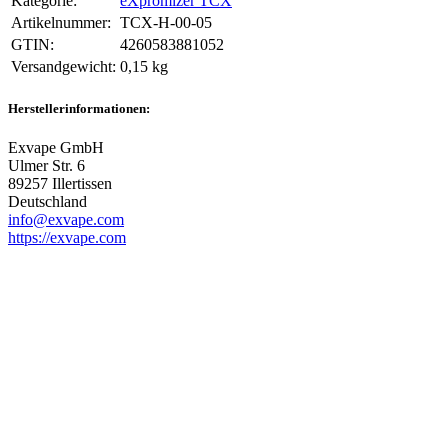
Kategorie:
eXpromizer TCX
Artikelnummer:
TCX-H-00-05
GTIN:
4260583881052
Versandgewicht‍:
0,15 kg
Herstellerinformationen:
Exvape GmbH
Ulmer Str. 6
89257 Illertissen
Deutschland
info@exvape.com
https://exvape.com