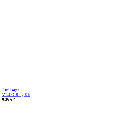
Auf Lager
V1.4 O-Ring Kit
0,36 €
*