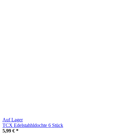
Auf Lager
TCX Edelstahhldochte 6 Stück
5,99 €
*