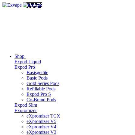
Shop
Expod Liquid
Expod Pro
Basisgeräte
Basic Pods
Gold Series Pods
Refillable Pods
Expod Pro S
Co-Brand Pods
Expod Slim
Expromizer
eXpromizer TCX
eXpromizer V5
eXpromizer V4
eXpromizer V3