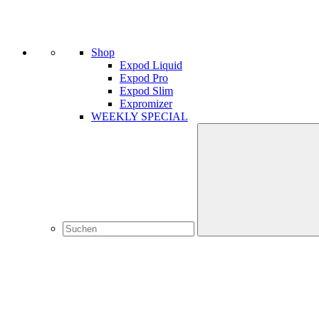
Shop
Expod Liquid
Expod Pro
Expod Slim
Expromizer
WEEKLY SPECIAL