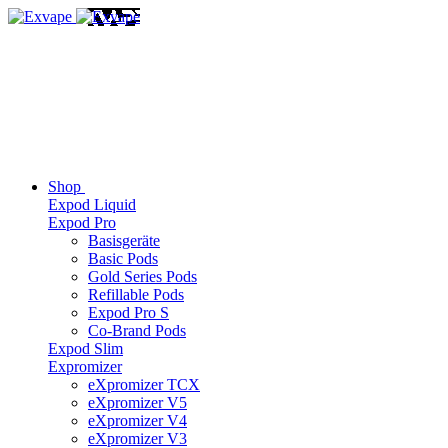
Shop
Expod Liquid
Expod Pro
Basisgeräte
Basic Pods
Gold Series Pods
Refillable Pods
Expod Pro S
Co-Brand Pods
Expod Slim
Expromizer
eXpromizer TCX
eXpromizer V5
eXpromizer V4
eXpromizer V3