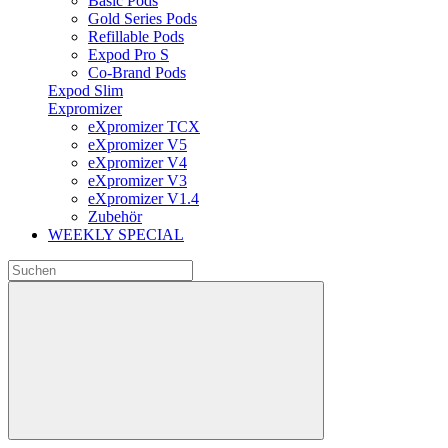
Basic Pods
Gold Series Pods
Refillable Pods
Expod Pro S
Co-Brand Pods
Expod Slim
Expromizer
eXpromizer TCX
eXpromizer V5
eXpromizer V4
eXpromizer V3
eXpromizer V1.4
Zubehör
WEEKLY SPECIAL