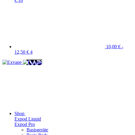
€
16
10,00 € -
12,50 €
4
Shop
Expod Liquid
Expod Pro
Basisgeräte