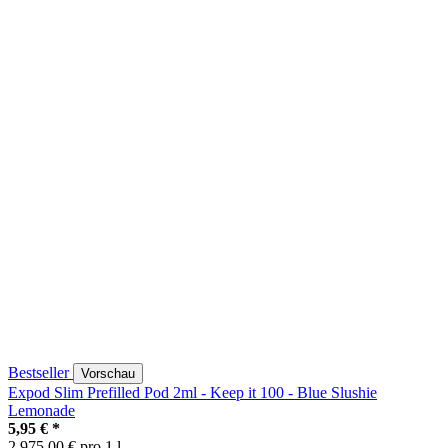
Bestseller
Vorschau
Expod Slim Prefilled Pod 2ml - Keep it 100 - Blue Slushie
Lemonade
5,95 €
*
2.975,00 € pro 1 l