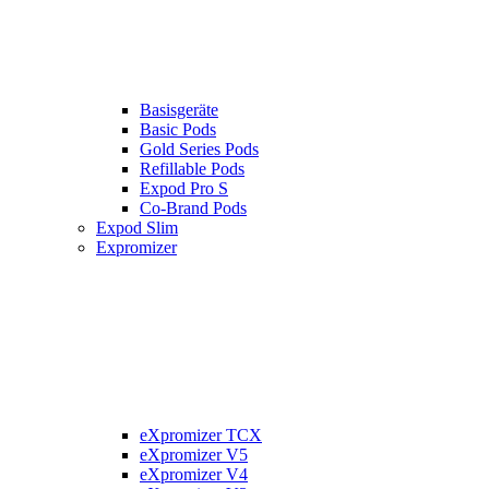
Basisgeräte
Basic Pods
Gold Series Pods
Refillable Pods
Expod Pro S
Co-Brand Pods
Expod Slim
Expromizer
eXpromizer TCX
eXpromizer V5
eXpromizer V4