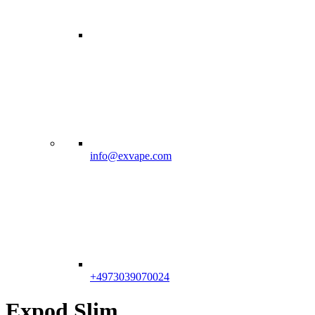
info@exvape.com
+4973039070024
Expod Slim