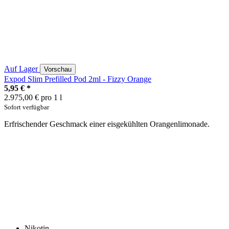
Auf Lager
Vorschau
Expod Slim Prefilled Pod 2ml - Fizzy Orange
5,95 €
*
2.975,00 € pro 1 l
Sofort verfügbar
Erfrischender Geschmack einer eisgekühlten Orangenlimonade.
Nikotin