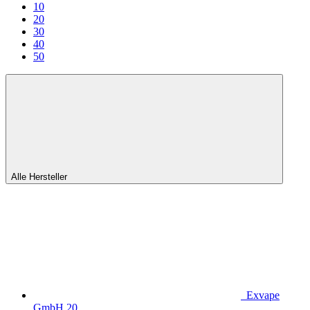
10
20
30
40
50
Alle Hersteller
Exvape
GmbH
20