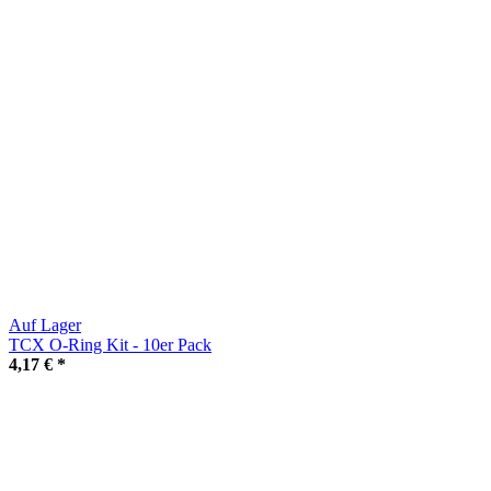
Auf Lager
TCX O-Ring Kit - 10er Pack
4,17 €
*