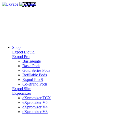
Shop
Expod Liquid
Expod Pro
Basisgeräte
Basic Pods
Gold Series Pods
Refillable Pods
Expod Pro S
Co-Brand Pods
Expod Slim
Expromizer
eXpromizer TCX
eXpromizer V5
eXpromizer V4
eXpromizer V3