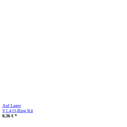
Auf Lager
V1.4 O-Ring Kit
0,36 €
*