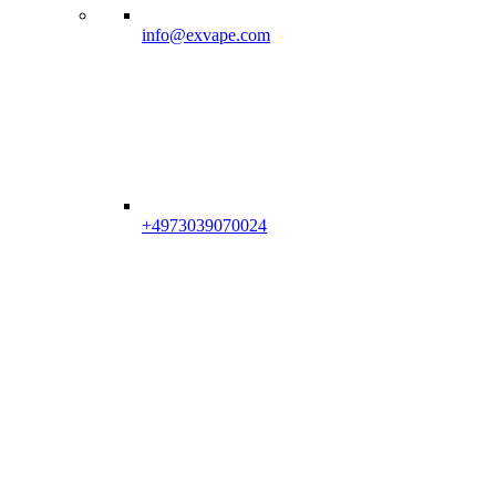
info@exvape.com
+4973039070024